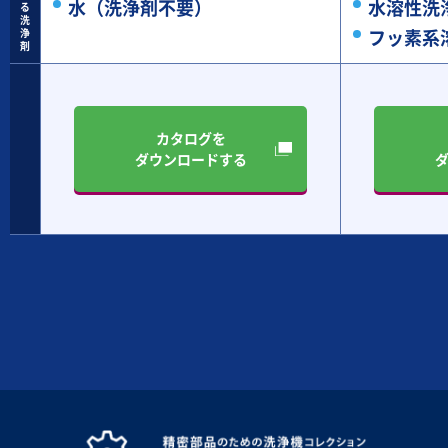
水（洗浄剤不要）
水溶性洗
る
洗
フッ素系
浄
剤
カタログを
ダウンロードする