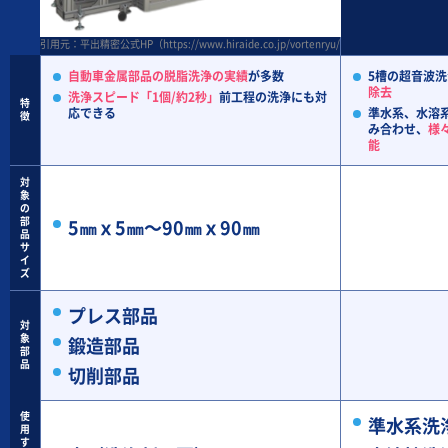
引用元：平出精密公式HP（https://www.hiraide.co.jp/vortenryu/index.html）
自動車金属部品の脱脂洗浄の実績
が多数
5槽の超音波
除去
洗浄スピード「1個/約2秒」
前工程の洗浄にも対
特
応できる
準水系、水溶
徴
み合わせ、
様
能
対
象
の
部
5㎜ｘ5㎜～90㎜ｘ90㎜
品
サ
イ
ズ
プレス部品
対
象
鍛造部品
部
品
切削部品
使
準水系洗
用
す