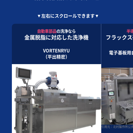
▼左右にスクロールできます▼
自動車部品
の洗浄なら
半
金属脱脂に対応した洗浄機
フラックス
VORTENRYU
電子基板用
（平出精密）
引用元：北村製作所公式HP(http