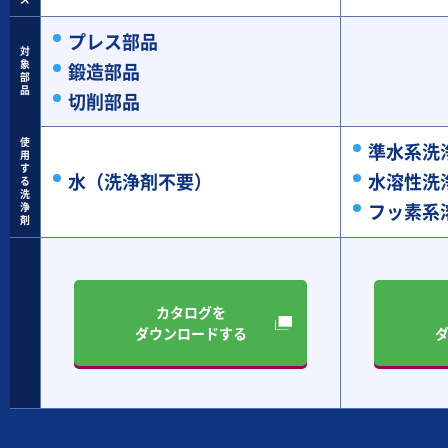
プレス部品
対
象
鍛造部品
部
品
切削部品
使
準水系洗
用
す
水（洗浄剤不要）
水溶性洗
る
洗
フッ素系
浄
剤
カタログを
ダウンロードする