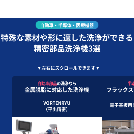
自動車・半導体・医療機器
特殊な素材や形に適した洗浄ができる
精密部品洗浄機3選
▼左右にスクロールできます▼
自動車部品
の洗浄なら
半
金属脱脂に対応した洗浄機
フラックス
VORTENRYU
電子基板用
（平出精密）