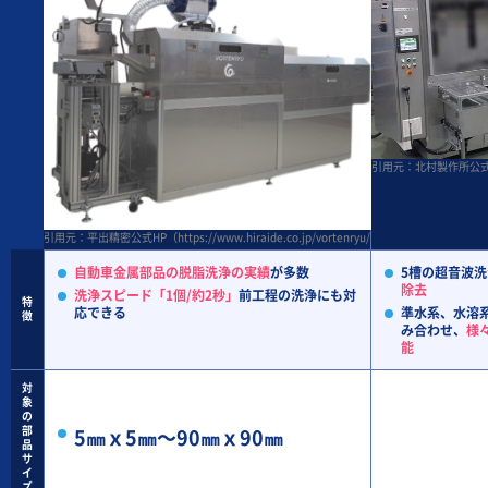
引用元：北村製作所公式HP(http
引用元：平出精密公式HP（https://www.hiraide.co.jp/vortenryu/index.html）
自動車金属部品の脱脂洗浄の実績
が多数
5槽の超音波
除去
洗浄スピード「1個/約2秒」
前工程の洗浄にも対
特
応できる
準水系、水溶
徴
み合わせ、
様
能
対
象
の
部
5㎜ｘ5㎜～90㎜ｘ90㎜
品
サ
イ
ズ