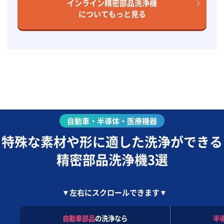
インライン精密部品洗浄機
についてもっと見る
自動車・半導体・医療機器
特殊な素材や形に適した洗浄ができる
精密部品洗浄機3選
▼左右にスクロールできます▼
自動車部品
の洗浄なら
半