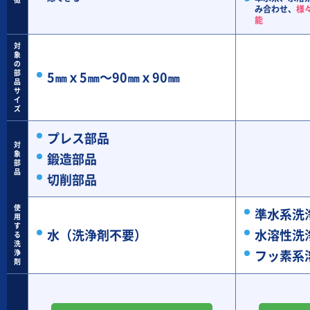
徴
み合わせ、
様
能
対
象
の
部
5㎜ｘ5㎜～90㎜ｘ90㎜
品
サ
イ
ズ
プレス部品
対
象
鍛造部品
部
品
切削部品
使
準水系洗
用
す
水（洗浄剤不要）
水溶性洗
る
洗
フッ素系
浄
剤