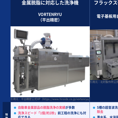
金属脱脂に対応した洗浄機
フラックス
VORTENRYU
電子基板用
（平出精密）
引用元：北村製作所公式HP(http
引用元：平出精密公式HP（https://www.hiraide.co.jp/vortenryu/index.html）
自動車金属部品の脱脂洗浄の実績
が多数
5槽の超音波
除去
洗浄スピード「1個/約2秒」
前工程の洗浄にも対
特
応できる
準水系、水溶