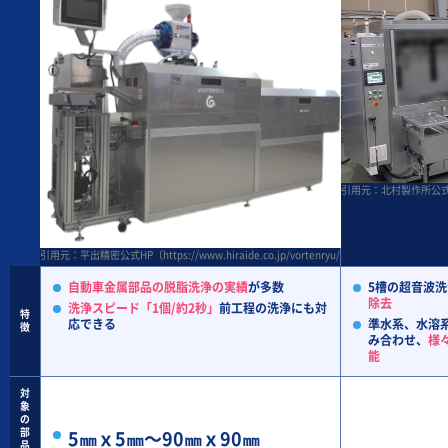
引用元：北村製作所公式HP(http
引用元：平出精密公式HP（https://www.hiraide.co.jp/vortenryu/index.html）
自動車金属部品の脱脂洗浄の実績
が多数
5槽の超音波
除去
洗浄スピード「1個/約2秒」
前工程の洗浄にも対
特
応できる
準水系、水溶
徴
み合わせ、
様
能
対
象
の
部
5㎜ｘ5㎜～90㎜ｘ90㎜
品