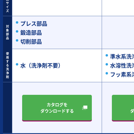
サ
イ
ズ
プレス部品
対
象
鍛造部品
部
品
切削部品
使
準水系洗
用
す
水（洗浄剤不要）
水溶性洗
る
洗
フッ素系
浄
剤
カタログを
ダウンロードする