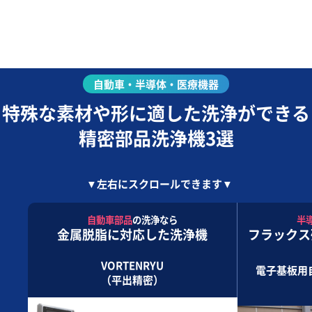
自動車・半導体・医療機器
特殊な素材や形に適した洗浄ができる
精密部品洗浄機3選
▼左右にスクロールできます▼
自動車部品
の洗浄なら
半
金属脱脂に対応した洗浄機
フラックス
VORTENRYU
電子基板用
（平出精密）