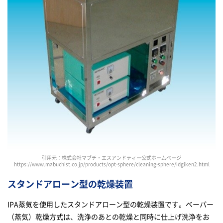
引用元：株式会社マブチ・エスアンドティー公式ホームページ
https://www.mabuchist.co.jp/products/opt-sphere/cleaning-sphere/idgiken2.html
スタンドアローン型の乾燥装置
IPA蒸気を使用したスタンドアローン型の乾燥装置です。ベーパー
（蒸気）乾燥方式は、洗浄のあとの乾燥と同時に仕上げ洗浄をお